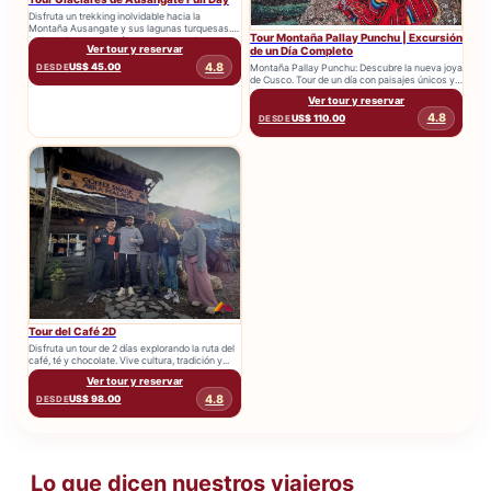
Disfruta un trekking inolvidable hacia la
Montaña Ausangate y sus lagunas turquesas.
Tour Montaña Pallay Punchu | Excursión
Incluye desayuno, guía, transporte y almuerzo...
Ver tour y reservar
de un Día Completo
4.8
US$ 45.00
Montaña Pallay Punchu: Descubre la nueva joya
DESDE
de Cusco. Tour de un día con paisajes únicos y
la...
Ver tour y reservar
4.8
US$ 110.00
DESDE
Tour del Café 2D
Disfruta un tour de 2 días explorando la ruta del
café, té y chocolate. Vive cultura, tradición y...
Ver tour y reservar
4.8
US$ 98.00
DESDE
Lo que dicen nuestros viajeros