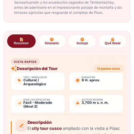
Sacsayhuamán y los acueductos sagrados de Tambomachay,
antes de adentrarte en el impresionante paisaje de montaña y las
terrazas agrícolas que resguarda el complejo de Pisac.
Resumen
Itinerario
Incluye
Qué llevar
VISTA RAPIDA
Descripción del Tour
13 puntos clave
TIPO / MODALIDAD
DURACIÓN
Cultural /
9 H. aprox.
Arqueológico
NIVEL DE DIFICULTAD
ALTITUD MÁXIMA
Fácil - Moderado
3,700 m s. n. m.
(Nivel 2)
Descripción
El
city tour cusco
ampliado con la visita a Pisac