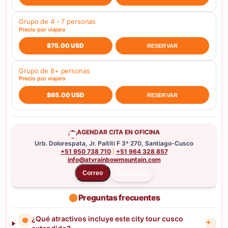
Grupo de 4 - 7 personas
Precio por viajero
$75.00 USD
RESERVAR
Grupo de 8+ personas
Precio por viajero
$65.00 USD
RESERVAR
AGENDAR CITA EN OFICINA
Urb. Dolorespata, Jr. Paititi F 3ª 270, Santiago-Cusco
+51 950 738 710
|
+51 964 328 857
info@atvrainbowmountain.com
WhatsApp
Correo
Preguntas frecuentes
¿Qué atractivos incluye este city tour cusco
+