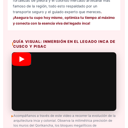
fortalezas de piedra y el colorido mercado artesanal más
famoso de la región, todo esto respaldado por un
transporte seguro y el guiado experto que mereces
.
¡Asegura tu cupo hoy mismo, optimiza tu tiempo al máximo
y conecta con la esencia viva del legado inca!
GUÍA VISUAL: INMERSIÓN EN EL LEGADO INCA DE
CUSCO Y PISAC
Acompáñanos a través de este video a recorrer la evolución de la
arquitectura inca y colonial. Observa la milimétrica precisión de
los muros del Qorikancha, los bloques megalíticos de