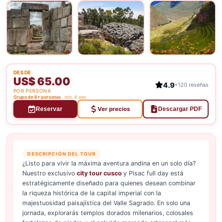
DESDE
US$ 65.00
4.9
+120 reseñas
POR PERSONA
Grupo de 8+ personas
· mín. 8 pax
Ver precios
Reservar
Descargar PDF
DESCRIPCIÓN DEL TOUR
¿Listo para vivir la máxima aventura andina en un solo día?
Nuestro exclusivo
city tour cusco
y Pisac full day está
estratégicamente diseñado para quienes desean combinar
la riqueza histórica de la capital imperial con la
majestuosidad paisajística del Valle Sagrado. En solo una
jornada, explorarás templos dorados milenarios, colosales