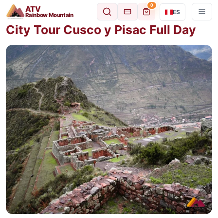
0
ATV
ES
Rainbow Mountain
City Tour Cusco y Pisac Full Day