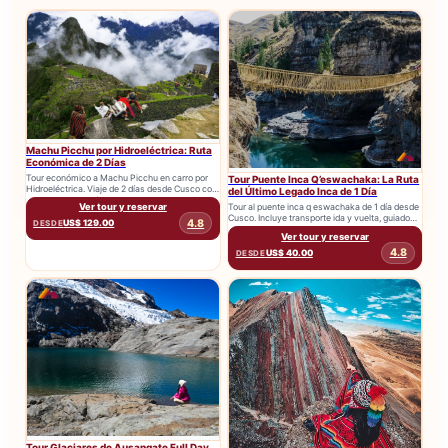
Machu Picchu por Hidroeléctrica: Ruta
Económica de 2 Días
Tour económico a Machu Picchu en carro por
Tour Puente Inca Q’eswachaka: La Ruta
Hidroeléctrica. Viaje de 2 días desde Cusco con
del Último Legado Inca de 1 Día
transporte, entradas...
Tour al puente inca q eswachaka de 1 día desde
Ver tour y reservar
Cusco. Incluye transporte ida y vuelta, guiado
4.8
US$ 129.00
DESDE
y...
Ver tour y reservar
4.8
US$ 40.00
DESDE
Tour Glaciares de Ausangate Full Day