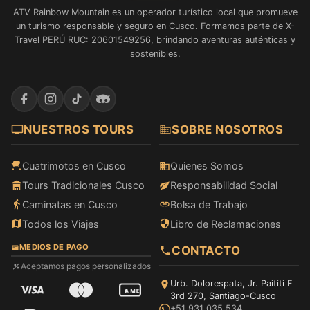
recomendaré esta agencia a
simplemente impresionantes y las
ATV Rainbow Mountain es un operador turístico local que promueve
todos mis amigos.
fotos quedaron espectaculares.
un turismo responsable y seguro en Cusco. Formamos parte de X-
Travel PERÚ RUC: 20601549256, brindando aventuras auténticas y
sostenibles.
NUESTROS TOURS
SOBRE NOSOTROS
Cuatrimotos en Cusco
Quienes Somos
Tours Tradicionales Cusco
Responsabilidad Social
Caminatas en Cusco
Bolsa de Trabajo
Todos los Viajes
Libro de Reclamaciones
MEDIOS DE PAGO
CONTACTO
Aceptamos pagos personalizados
Urb. Dolorespata, Jr. Paititi F
3rd 270, Santiago-Cusco
+51 931 035 534