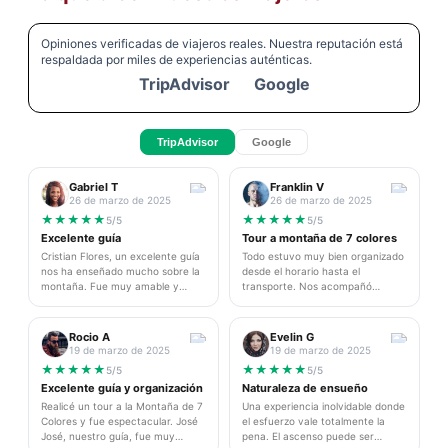
Opiniones verificadas de viajeros reales. Nuestra reputación está
respaldada por miles de experiencias auténticas.
TripAdvisor
Google
TripAdvisor
Google
Gabriel T
Franklin V
26 de marzo de 2025
26 de marzo de 2025
★
★
★
★
★
★
★
★
★
★
5/5
5/5
Excelente guía
Tour a montaña de 7 colores
Cristian Flores, un excelente guía
Todo estuvo muy bien organizado
nos ha enseñado mucho sobre la
desde el horario hasta el
montaña. Fue muy amable y
transporte. Nos acompañó
profesional, haciendo que la
durante todo el día y Jimy,
experiencia fuera inolvidable. Muy
nuestro guía, fue excelente en
recomendable para próximas
todo momento. Les recomiendo
Rocio A
Evelin G
visitas y para recomendar a
esta magnífica experiencia que
19 de marzo de 2025
19 de marzo de 2025
conocidos. Sin duda volveré a
realizamos en cuatrimotores, fue
★
★
★
★
★
★
★
★
★
★
5/5
5/5
contratar sus servicios en mi
emocionante y segura. El paisaje
Excelente guía y organización
Naturaleza de ensueño
próximo viaje a Cusco.
es simplemente impresionante y
Realicé un tour a la Montaña de 7
vale cada minuto del viaje.
Una experiencia inolvidable donde
Colores y fue espectacular. José
el esfuerzo vale totalmente la
José, nuestro guía, fue muy
pena. El ascenso puede ser